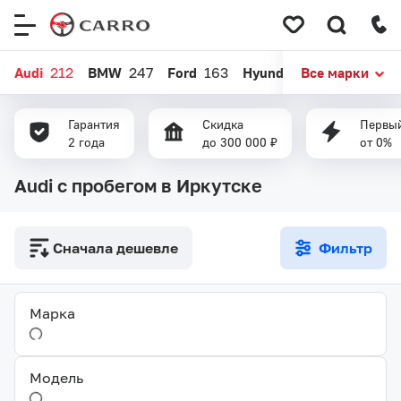
Меню
сайта
Audi
212
BMW
247
Ford
163
Hyundai
Все марки
176
Kia
290
Гарантия
Скидка
Первый
2 года
до 300 000 ₽
от 0%
Audi с пробегом в Иркутске
Сначала дешевле
Фильтр
Марка
Модель