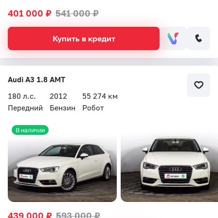
401 000 ₽
541 000 ₽
Купить в кредит
Audi A3 1.8 AMT
180 л.с.
2012
55 274 км
Передний
Бензин
Робот
В наличии
439 000 ₽
593 000 ₽