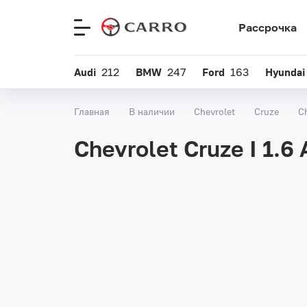
Рассрочка
Меню
сайта
Audi
212
BMW
247
Ford
163
Hyundai
Главная
В наличии
Chevrolet
Cruze
C
Chevrolet Cruze I 1.6 