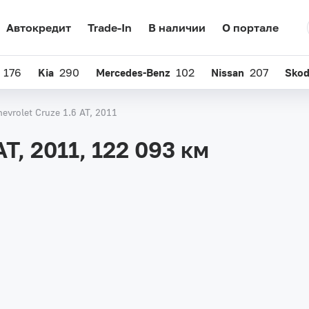
Автокредит
Trade-In
В наличии
О портале
176
Kia
290
Mercedes-Benz
102
Nissan
207
Sko
hevrolet Cruze 1.6 AT, 2011
AT, 2011,
122 093 км