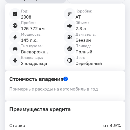
Год:
Коробка:
Характеристики
2008
AT
автомобиля
Пробег:
Объем:
126 772 км
2.3 л
Мощность:
Двигатель:
145 л.с.
Бензин
Тип кузова:
Привод:
Внедорожник 5 дв.
Полный
Владельцы:
Цвет:
2 владельца
Серебряный
Стоимость владения
Примерные расходы на автомобиль в год
Преимущества кредита
Ставка
от 4.9%