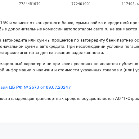
7724451970
772401001
117405, г.
о 15% и зависит от конкретного банка, суммы займа и кредитной п
бые дополнительные комиссии автопорталом carro.ru не взимаются.
 автокредита или суммы процентов по автокредиту банк-партнер ос
воначальной суммы автокредита. При несоблюдении условий погаше
кторское агентство для взыскания задолженности.
мационный характер и ни при каких условиях не является публичн
й информации о наличии и стоимости указанных товаров и (или) у
зия ЦБ РФ № 2673 от 09.07.2024 г
ности владельцев транспортных средств осуществляется АО "Т-Стра