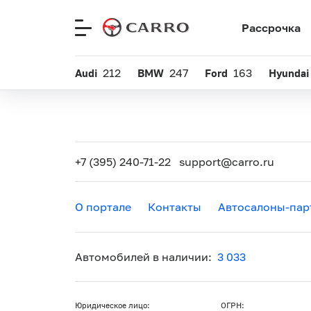
Рассрочка
Меню
сайта
Audi
212
BMW
247
Ford
163
Hyundai
+7 (395) 240-71-22
support@carro.ru
О портале
Контакты
Автосалоны-пар
Автомобилей в наличии:
3 033
Юридическое лицо:
ОГРН: