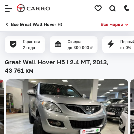
Меню
сайта
Все Great Wall Hover H5
Все марки
Гарантия
Скидка
Первый
2 года
до 300 000 ₽
от 0%
Great Wall Hover H5 I 2.4 MT, 2013,
43 761 км