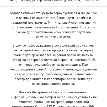
117405, г. Москва, ул. Кирпичные Выемки, д. 2к1, эт. 4, п. XII, оф. 412
Годовая ставка автокредита варьируется от 4.9% до 15%
и зависит от конкретного банка, суммы займа и
кредитной программы. Минимальный срок погашения
от 2 месяцев, максимальный - 96 месяцев. При этом
любые дополнительные комиссии автопорталом
carro.ru не взимаются.
В случае невозвращения в условленный срок суммы
автокредита или суммы процентов по автокредиту
банк-партнер оставляет за собой право начислить
штраф за просрочку платежа в среднем размере 0,1%
от первоначальной суммы автокредита. При
несоблюдении условий погашения автокредита данные
о нарушителе могут быть переданы в специальный
реестр должников и коллекторское агентство для
взыскания задолженности.
Данный Интернет-сайт носит исключительно
информационный характер и ни при каких условиях не
является публичной офертой, определяемой
положениями Статьи 437 Гражданского кодекса РФ.