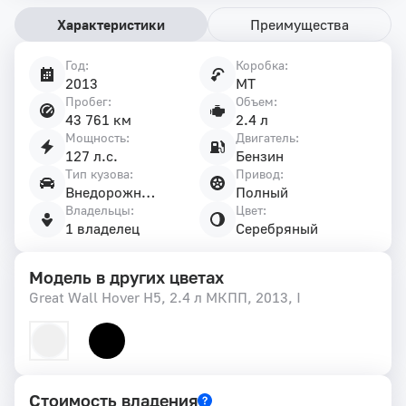
Характеристики
Преимущества
Год:
Коробка:
Характеристики
2013
MT
автомобиля
Пробег:
Объем:
43 761 км
2.4 л
Мощность:
Двигатель:
127 л.с.
Бензин
Тип кузова:
Привод:
Внедорожник 5 дв.
Полный
Владельцы:
Цвет:
1 владелец
Серебряный
Модель в других цветах
Great Wall Hover H5, 2.4 л МКПП, 2013, I
Стоимость владения