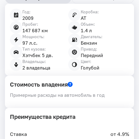
Год:
Коробка:
Характеристики
2009
AT
автомобиля
Пробег:
Объем:
147 687 км
1.4 л
Мощность:
Двигатель:
97 л.с.
Бензин
Тип кузова:
Привод:
Хэтчбек 5 дв.
Передний
Владельцы:
Цвет:
2 владельца
Голубой
Стоимость владения
Примерные расходы на автомобиль в год
Преимущества кредита
Ставка
от 4.9%