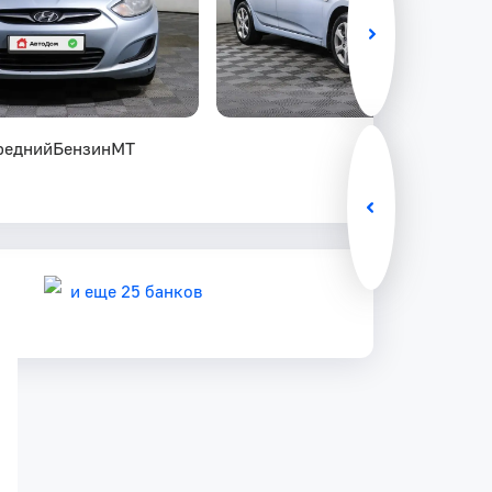
редний
Бензин
MT
и еще 25 банков