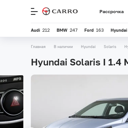
Рассрочка
Меню
сайта
Audi
212
BMW
247
Ford
163
Hyundai
Главная
В наличии
Hyundai
Solaris
H
Hyundai Solaris I 1.4