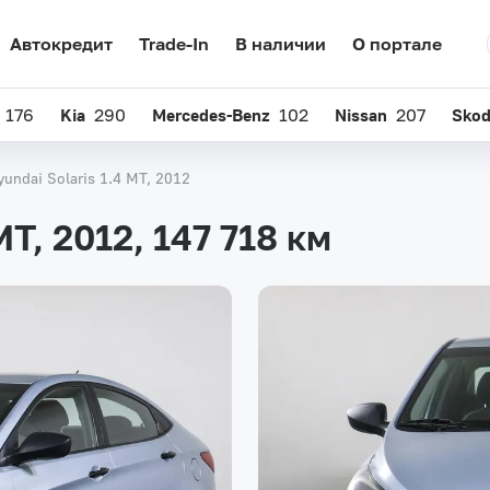
Автокредит
Trade-In
В наличии
О портале
176
Kia
290
Mercedes-Benz
102
Nissan
207
Sko
yundai Solaris 1.4 MT, 2012
 MT, 2012,
147 718 км