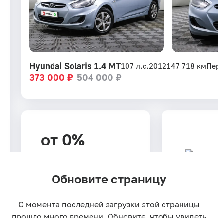
Hyundai Solaris 1.4 MT
107 л.с.
2012
147 718 км
Пе
373 000 ₽
504 000 ₽
от 0%
Ставка по рассрочке
Обновите страницу
- мес
Срок рассрочки
С момента последней загрузки этой страницы
прошло много времени. Обновите, чтобы увидеть