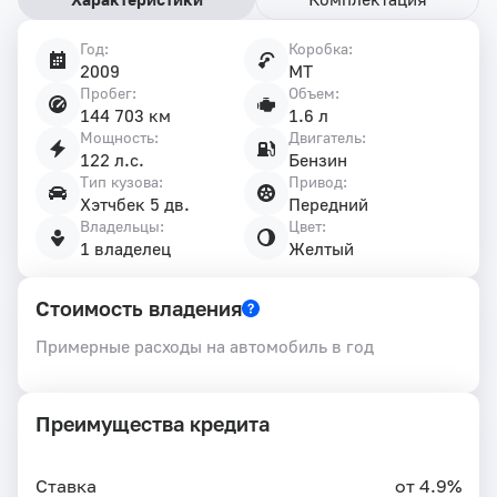
Год:
Коробка:
Характеристики
2009
MT
автомобиля
Пробег:
Объем:
144 703 км
1.6 л
Мощность:
Двигатель:
122 л.с.
Бензин
Тип кузова:
Привод:
Хэтчбек 5 дв.
Передний
Владельцы:
Цвет:
1 владелец
Желтый
Стоимость владения
Примерные расходы на автомобиль в год
Преимущества кредита
Ставка
от 4.9%