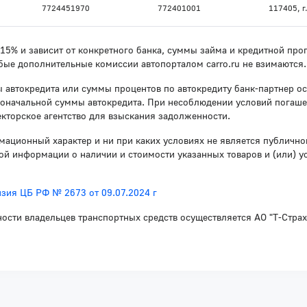
7724451970
772401001
117405, г.
о 15% и зависит от конкретного банка, суммы займа и кредитной п
бые дополнительные комиссии автопорталом carro.ru не взимаются.
 автокредита или суммы процентов по автокредиту банк-партнер ос
воначальной суммы автокредита. При несоблюдении условий погаше
кторское агентство для взыскания задолженности.
мационный характер и ни при каких условиях не является публичн
й информации о наличии и стоимости указанных товаров и (или) у
зия ЦБ РФ № 2673 от 09.07.2024 г
ности владельцев транспортных средств осуществляется АО "Т-Стра