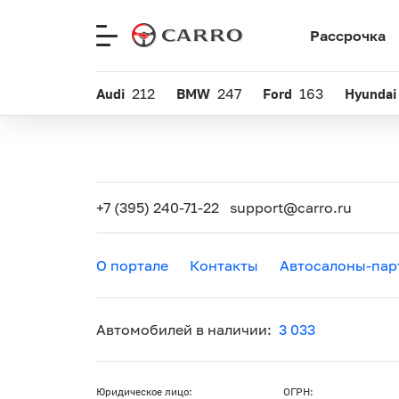
Рассрочка
Меню
сайта
Audi
212
BMW
247
Ford
163
Hyundai
+7 (395) 240-71-22
support@carro.ru
О портале
Контакты
Автосалоны-пар
Автомобилей в наличии:
3 033
Юридическое лицо:
ОГРН: