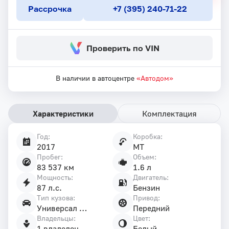
Рассрочка
+7 (395) 240-71-22
Проверить по VIN
В наличии в автоцентре
«Автодом»
Характеристики
Комплектация
Год:
Коробка:
Характеристики
2017
MT
автомобиля
Пробег:
Объем:
83 537 км
1.6 л
Мощность:
Двигатель:
87 л.с.
Бензин
Тип кузова:
Привод:
Универсал 5 дв.
Передний
Владельцы:
Цвет:
1 владелец
Белый