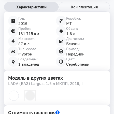
Характеристики
Комплектация
Год:
Коробка:
Характеристики
2016
MT
автомобиля
Пробег:
Объем:
161 715 км
1.6 л
Мощность:
Двигатель:
87 л.с.
Бензин
Тип кузова:
Привод:
Фургон
Передний
Владельцы:
Цвет:
1 владелец
Серебряный
Модель в других цветах
LADA (ВАЗ) Largus, 1.6 л МКПП, 2016, I
Стоимость владения