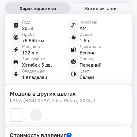
Характеристики
Комплектация
Год:
Коробка:
Характеристики
2018
AMT
автомобиля
Пробег:
Объем:
76 966 км
1.8 л
Мощность:
Двигатель:
122 л.с.
Бензин
Тип кузова:
Привод:
Хэтчбек 5 дв.
Передний
Владельцы:
Цвет:
1 владелец
Белый
Модель в других цветах
LADA (ВАЗ) XRAY, 1.8 л Робот, 2018, I
Стоимость владения