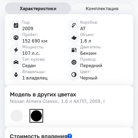
Характеристики
Комплектация
Год:
Коробка:
Характеристики
2009
AT
автомобиля
Пробег:
Объем:
152 690 км
1.6 л
Мощность:
Двигатель:
107 л.с.
Бензин
Тип кузова:
Привод:
Седан
Передний
Владельцы:
Цвет:
1 владелец
Черный
Модель в других цветах
Nissan Almera Classic, 1.6 л АКПП, 2009, I
Стоимость владения