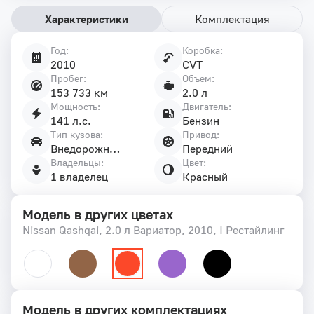
Характеристики
Комплектация
Год:
Коробка:
Характеристики
2010
CVT
автомобиля
Пробег:
Объем:
153 733 км
2.0 л
Мощность:
Двигатель:
141 л.с.
Бензин
Тип кузова:
Привод:
Внедорожник 5 дв.
Передний
Владельцы:
Цвет:
1 владелец
Красный
Модель в других цветах
Nissan Qashqai, 2.0 л Вариатор, 2010, I Рестайлинг
Модель в других комплектациях