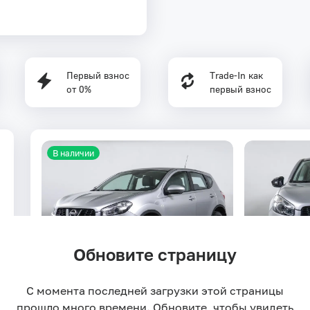
Первый взнос
Trade-In как
от 0%
первый взнос
В наличии
Обновите страницу
С момента последней загрузки этой страницы
Nissan Qashqai 2.0 CVT
141 л.с.
2010
85 916 км
Пол
прошло много времени. Обновите, чтобы увидеть