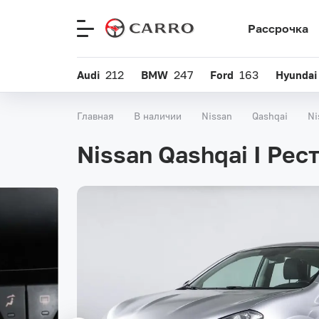
Рассрочка
Меню
сайта
Audi
212
BMW
247
Ford
163
Hyundai
Главная
В наличии
Nissan
Qashqai
Ni
Nissan Qashqai I Рес