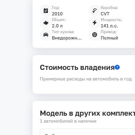
Год:
Коробка:
Характеристики
2010
CVT
автомобиля
Объем:
Мощность:
2.0 л
141 л.с.
Тип кузова:
Привод:
Внедорожник 5 дв.
Полный
Стоимость владения
Примерные расходы на автомобиль в год
Модель в других комплек
1 автомобилей в наличии