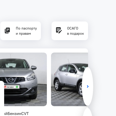
По паспорту
ОСАГО
и правам
в подарок
ный
Бензин
CVT