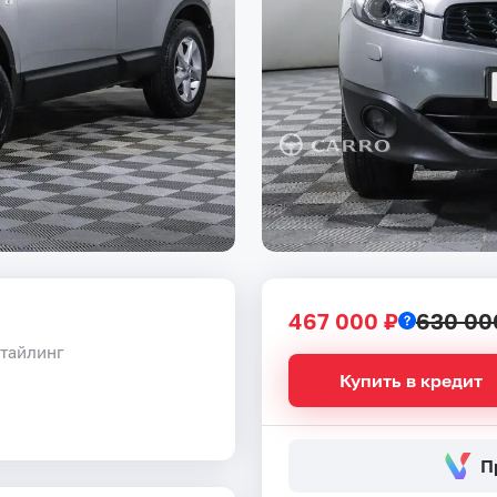
467 000 ₽
630 00
стайлинг
Купить в кредит
П