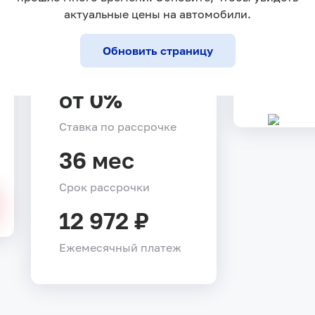
467 000 ₽
630 000 ₽
актуальные цены на автомобили.
Обновить страницу
от 0%
Ставка по рассрочке
36 мес
Срок рассрочки
12 972 ₽
Ежемесячный платеж