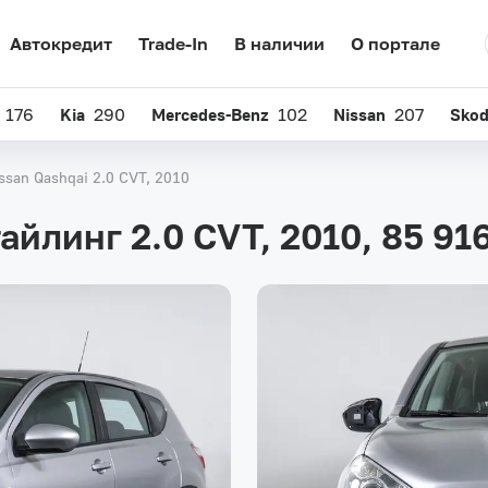
Автокредит
Trade-In
В наличии
О портале
176
Kia
290
Mercedes-Benz
102
Nissan
207
Sko
ssan Qashqai 2.0 CVT, 2010
тайлинг 2.0 CVT, 2010,
85 91