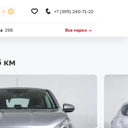
+7 (395) 240-71-22
da
198
Все марки
6 км