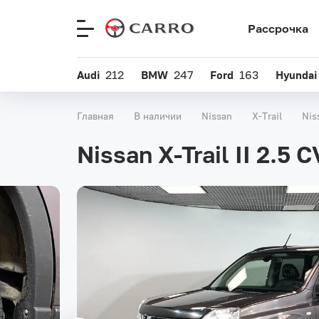
Рассрочка
Меню
сайта
Audi
212
BMW
247
Ford
163
Hyundai
Главная
В наличии
Nissan
X-Trail
Nis
Nissan X-Trail II 2.5 