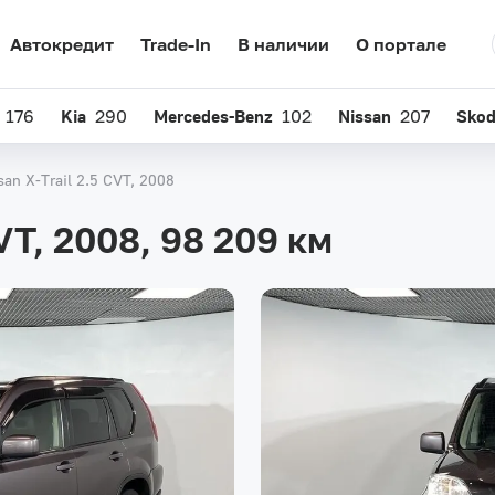
Автокредит
Trade-In
В наличии
О портале
176
Kia
290
Mercedes-Benz
102
Nissan
207
Sko
san X-Trail 2.5 CVT, 2008
CVT, 2008,
98 209 км