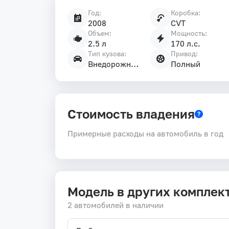
Год:
Коробка:
Характеристики
2008
CVT
автомобиля
Объем:
Мощность:
2.5 л
170 л.с.
Тип кузова:
Привод:
Внедорожник 5 дв.
Полный
Стоимость владения
Примерные расходы на автомобиль в год
Модель в других комплек
2 автомобилей в наличии