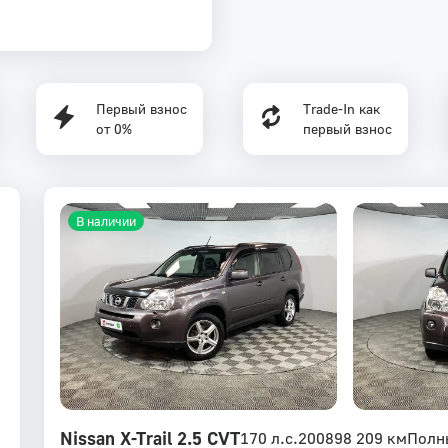
Первый взнос
Trade-In как
от 0%
первый взнос
В наличии
Nissan X-Trail 2.5 CVT
170 л.с.
2008
98 209 км
Полн