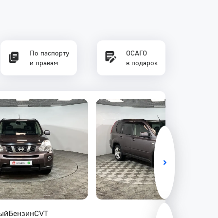
По паспорту
ОСАГО
и правам
в подарок
ый
Бензин
CVT