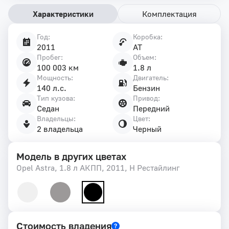
Характеристики
Комплектация
Год:
Коробка:
Характеристики
2011
AT
автомобиля
Пробег:
Объем:
100 003 км
1.8 л
Мощность:
Двигатель:
140 л.с.
Бензин
Тип кузова:
Привод:
Седан
Передний
Владельцы:
Цвет:
2 владельца
Черный
Модель в других цветах
Opel Astra, 1.8 л АКПП, 2011, H Рестайлинг
Стоимость владения