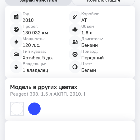
Год:
Коробка:
Характеристики
2010
AT
автомобиля
Пробег:
Объем:
130 032 км
1.6 л
Мощность:
Двигатель:
120 л.с.
Бензин
Тип кузова:
Привод:
Хэтчбек 5 дв.
Передний
Владельцы:
Цвет:
1 владелец
Белый
Модель в других цветах
Peugeot 308, 1.6 л АКПП, 2010, I