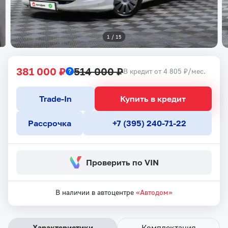
1
 / 
15
381 000 ₽
514 000 ₽
В кредит от 4 805 ₽/мес.
Trade-In
Купить в кредит
Рассрочка
+7 (395) 240-71-22
Проверить по VIN
В наличии в автоцентре
«Автодом»
Характеристики
Комплектация