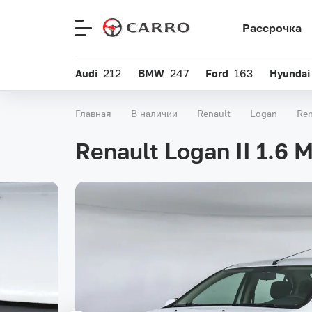
Рассрочка
Меню
сайта
Audi
212
BMW
247
Ford
163
Hyundai
Главная
В наличии
Renault
Logan
Ren
Renault Logan II 1.6 