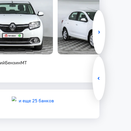
ий
Бензин
MT
и еще 25 банков