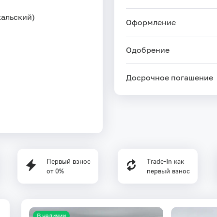
кальский)
Оформление
Одобрение
Досрочное погашение
Первый взнос
Trade-In как
от 0%
первый взнос
В наличии