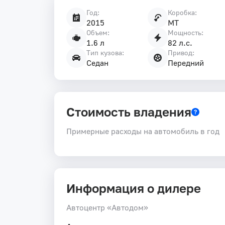
Год:
Коробка:
Характеристики
2015
MT
автомобиля
Объем:
Мощность:
1.6 л
82 л.с.
Тип кузова:
Привод:
Седан
Передний
Стоимость владения
Примерные расходы на автомобиль в год
Информация о дилере
Автоцентр «Автодом»