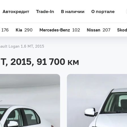
Автокредит
Trade-In
В наличии
О портале
176
Kia
290
Mercedes-Benz
102
Nissan
207
Sko
ault Logan 1.6 MT, 2015
MT, 2015,
91 700 км