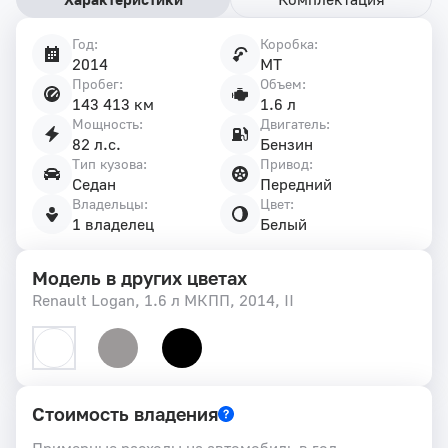
Год:
Коробка:
Характеристики
2014
MT
автомобиля
Пробег:
Объем:
143 413 км
1.6 л
Мощность:
Двигатель:
82 л.с.
Бензин
Тип кузова:
Привод:
Седан
Передний
Владельцы:
Цвет:
1 владелец
Белый
Модель в других цветах
Renault Logan, 1.6 л МКПП, 2014, II
Стоимость владения
Примерные расходы на автомобиль в год