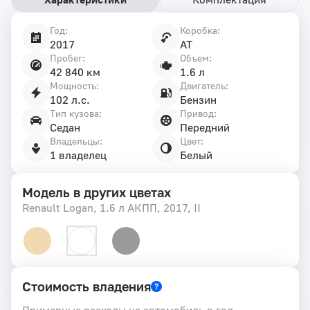
Год:
Коробка:
Характеристики
2017
AT
автомобиля
Пробег:
Объем:
42 840 км
1.6 л
Мощность:
Двигатель:
102 л.с.
Бензин
Тип кузова:
Привод:
Седан
Передний
Владельцы:
Цвет:
1 владелец
Белый
Модель в других цветах
Renault Logan, 1.6 л АКПП, 2017, II
Стоимость владения
Примерные расходы на автомобиль в год