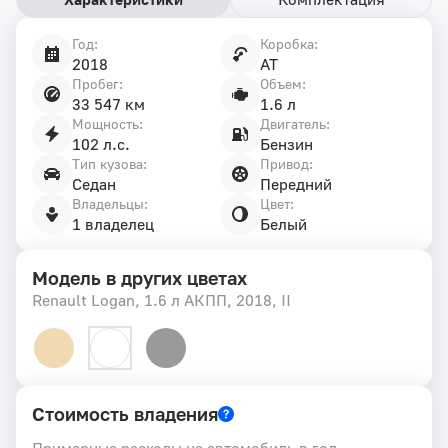
Год:
Коробка:
Характеристики
2018
AT
автомобиля
Пробег:
Объем:
33 547 км
1.6 л
Мощность:
Двигатель:
102 л.с.
Бензин
Тип кузова:
Привод:
Седан
Передний
Владельцы:
Цвет:
1 владелец
Белый
Модель в других цветах
Renault Logan, 1.6 л АКПП, 2018, II
Стоимость владения
Примерные расходы на автомобиль в год