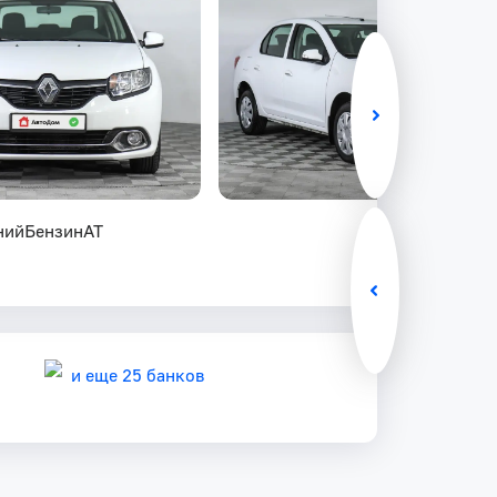
ний
Бензин
AT
и еще 25 банков