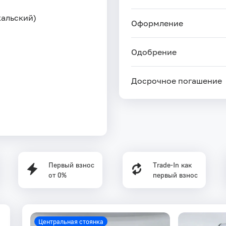
кальский)
Оформление
Одобрение
Досрочное погашение
Первый взнос
Trade-In как
от 0%
первый взнос
Центральная стоянка