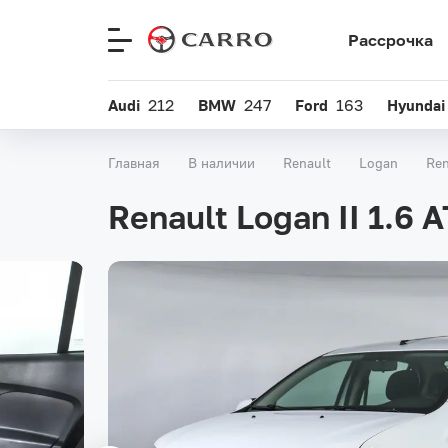
Рассрочка
Меню
сайта
Audi
212
BMW
247
Ford
163
Hyundai
Главная
В наличии
Renault
Logan
Ren
Renault Logan II 1.6 A