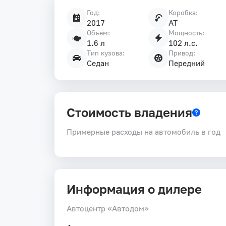
Год:
Коробка:
Характеристики
2017
AT
автомобиля
Объем:
Мощность:
1.6 л
102 л.с.
Тип кузова:
Привод:
Седан
Передний
Стоимость владения
Примерные расходы на автомобиль в год
Информация о дилере
Автоцентр «Автодом»