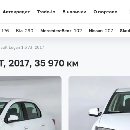
Автокредит
Trade-In
В наличии
О портале
176
Kia
290
Mercedes-Benz
102
Nissan
207
Sko
ault Logan 1.6 AT, 2017
T, 2017,
35 970 км