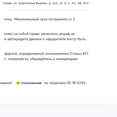
 Москва, ул. Кирпичные Выемки, д. 2к1, эт. 4, п. XII, оф. 412
рограммы. Минимальный срок погашения от 2
тавляет за собой право начислить штраф за
ния автокредита данные о нарушителе могут быть
ой офертой, определяемой положениями Статьи 437
слуг, пожалуйста, обращайтесь к менеджерам
хование"
по лицензии ОС № 0191-