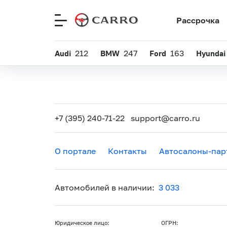
Рассрочка
Меню
сайта
Audi
212
BMW
247
Ford
163
Hyundai
+7 (395) 240-71-22
support@carro.ru
О портале
Контакты
Автосалоны-пар
Автомобилей в наличии:
3 033
Юридическое лицо:
ОГРН: