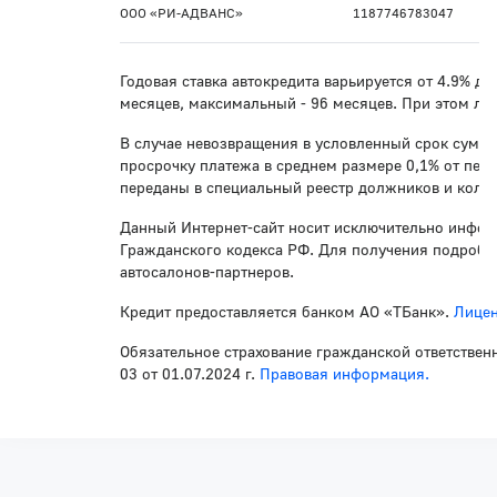
ООО «РИ-АДВАНС»
1187746783047
Годовая ставка автокредита варьируется от 4.9% д
месяцев, максимальный - 96 месяцев. При этом лю
В случае невозвращения в условленный срок суммы
просрочку платежа в среднем размере 0,1% от пер
переданы в специальный реестр должников и колле
Данный Интернет-сайт носит исключительно инфор
Гражданского кодекса РФ. Для получения подробно
автосалонов-партнеров.
Кредит предоставляется банком АО «ТБанк».
Лицен
Обязательное страхование гражданской ответствен
03 от 01.07.2024 г.
Правовая информация.