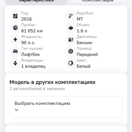
Год:
Коробка:
Характеристики
2016
MT
автомобиля
Пробег:
Объем:
81 052 км
1.6 л
Мощность:
Двигатель:
90 л.с.
Бензин
Тип кузова:
Привод:
Лифтбек
Передний
Владельцы:
Цвет:
1 владелец
Белый
Модель в других комплектациях
1 автомобилей в наличии
Выбрать комплектацию