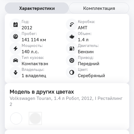
Характеристики
Комплектация
Год:
Коробка:
Характеристики
2012
AMT
автомобиля
Пробег:
Объем:
141 114 км
1.4 л
Мощность:
Двигатель:
140 л.с.
Бензин
Тип кузова:
Привод:
Компактвэн
Передний
Владельцы:
Цвет:
1 владелец
Серебряный
Модель в других цветах
Volkswagen Touran, 1.4 л Робот, 2012, I Рестайлинг
2