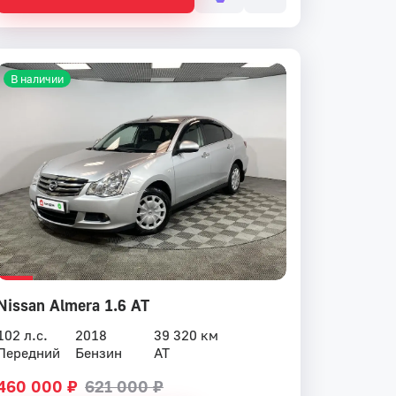
В наличии
Nissan Almera 1.6 AT
102 л.с.
2018
39 320 км
Передний
Бензин
AT
460 000 ₽
621 000 ₽