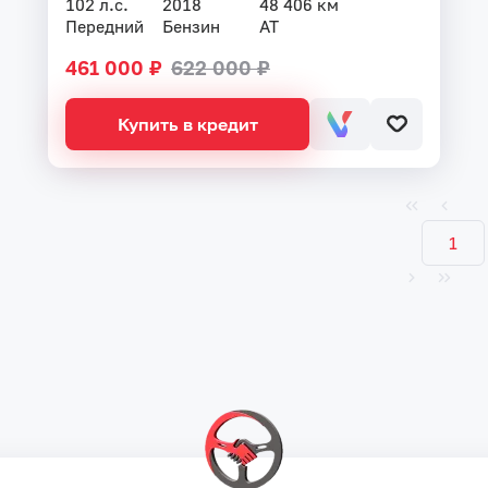
102 л.с.
2018
48 406 км
Передний
Бензин
AT
461 000 ₽
622 000 ₽
Купить в кредит
1