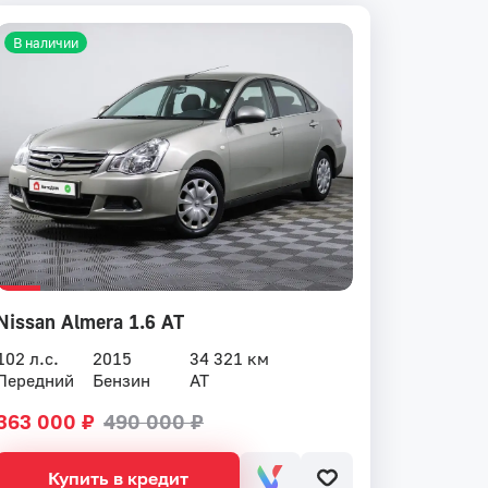
В наличии
Nissan Almera 1.6 AT
102 л.с.
2015
34 321 км
Передний
Бензин
AT
363 000 ₽
490 000 ₽
Купить в кредит