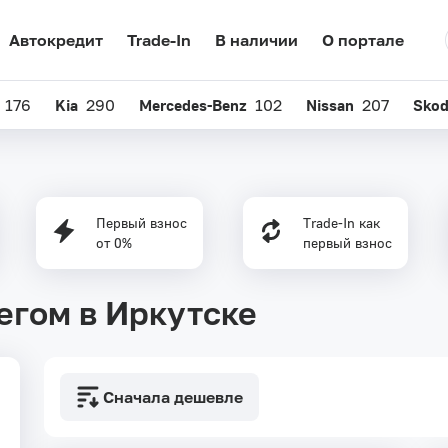
Автокредит
Trade-In
В наличии
О портале
176
Kia
290
Mercedes-Benz
102
Nissan
207
Sko
Первый взнос
Trade-In как
от 0%
первый взнос
бегом в Иркутске
Сначала дешевле