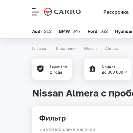
Рассрочка
Меню
сайта
Audi
212
BMW
247
Ford
163
Hyundai
Главная
В наличии
Nissan
Almera
Гарантия
Скидка
2 года
до 300 000 ₽
Nissan Almera с про
Фильтр
7 автомобилей в наличии